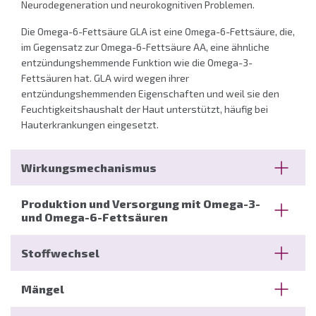
Neurodegeneration und neurokognitiven Problemen.
Die Omega-6-Fettsäure GLA ist eine Omega-6-Fettsäure, die,
im Gegensatz zur Omega-6-Fettsäure AA, eine ähnliche
entzündungshemmende Funktion wie die Omega-3-
Fettsäuren hat. GLA wird wegen ihrer
entzündungshemmenden Eigenschaften und weil sie den
Feuchtigkeitshaushalt der Haut unterstützt, häufig bei
Hauterkrankungen eingesetzt.
Wirkungsmechanismus
Omega-3- und Omega-6-Fettsäuren sind mehrfach
Produktion und Versorgung mit Omega-3-
ungesättigte Fettsäuren (auch PUFAs, polyunsaturated
und Omega-6-Fettsäuren
fatty acids genannt). Diese bestehen aus:
Da der Körper Omega-3- und Omega-6-Fettsäuren nicht
Stoffwechsel
Omega-3-Fettsäuren
Alpha-Linolensäure (ALA,18:3n-3)
selbst herstellen kann, werden sie auch als essenzielle
Eicosapentaensäure (EPA, 20:5n-3)
Docosahexaensäure
Fettsäuren bezeichnet, die über die Nahrung zugeführt
Der Stoffwechsel von Omega-3-Fettsäuren ist abhängig von
(DHA, 22:6n-3)
Mängel
werden müssen.
anderen Nährstoffen, insbesondere von Omega-6-
Omega-6-Fettsäuren
Linolsäure (LA18:2n-6),
Fettsäuren, da sie um die gleichen Enzyme und