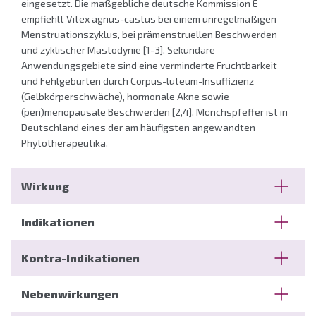
eingesetzt. Die maßgebliche deutsche Kommission E
empfiehlt Vitex agnus-castus bei einem unregelmäßigen
Menstruationszyklus, bei prämenstruellen Beschwerden
und zyklischer Mastodynie [1-3]. Sekundäre
Anwendungsgebiete sind eine verminderte Fruchtbarkeit
und Fehlgeburten durch Corpus-luteum-Insuffizienz
(Gelbkörperschwäche), hormonale Akne sowie
(peri)menopausale Beschwerden [2,4]. Mönchspfeffer ist in
Deutschland eines der am häufigsten angewandten
Phytotherapeutika.
Wirkung
Bestandteile und Wirkung
Indikationen
Die getrockneten Mönchspfefferfrüchte enthalten
eine Vielzahl an wirksamen Stoffen, unter anderem
Primäre Anwendungsgebiete
Kontra-Indikationen
[1-8]:
Zyklische Mastalgie
Diterpene (wie Rotundifuran, Vitexilacton,
In diversen klinischen Studien wurde nachgewiesen,
In der wissenschaftlichen Literatur sind keine
Nebenwirkungen
Viteagnusin, Vitetrifolin): In-vitro-Studien haben
dass Mönchspfefferextrakt bei einer der häufigsten
Wechselwirkungen mit Arzneimitteln beschrieben.
aufgezeigt, dass diese Verbindungen eine milde